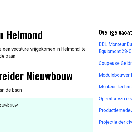
in Helmond
Overige vacat
BBL Monteur Bui
 een vacature vrijgekomen in Helmond, te
Equipment 28-
 de baan!
Coupeuse Geldr
ereider Nieuwbouw
Modulebouwer P
Monteur Techni
van de baan
Operator van ne
Nieuwbouw
Productiemedew
Projectleider ci