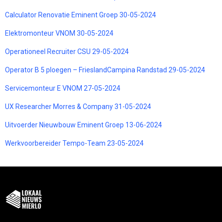
Calculator Renovatie Eminent Groep 30-05-2024
Elektromonteur VNOM 30-05-2024
Operationeel Recruiter CSU 29-05-2024
Operator B 5 ploegen – FrieslandCampina Randstad 29-05-2024
Servicemonteur E VNOM 27-05-2024
UX Researcher Morres & Company 31-05-2024
Uitvoerder Nieuwbouw Eminent Groep 13-06-2024
Werkvoorbereider Tempo-Team 23-05-2024