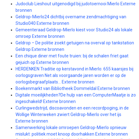
Judoclub Lieshout uitgenodigd bij judotoernooi Mierlo Externe
bronnen
Geldrop-Mierlo24 dichtbij overname zendmachtiging van
Studio040 Externe bronnen
Gemeenteraad Geldrop-Mierlo kiest voor Studio24 als lokale
omroep Externe bronnen
Geldrop – De politie zoekt getuigen na overval op tankstation
Geldrop Externe bronnen
Een chique diner met foute truien: bij de schalen friet gaat
gejuich op Externe bronnen
HERDENKEN Traditie op kerstavond in Mierlo: 655 kaarsjes bij
oorlogsgraven Net als voorgaande jaren worden er op de
oorlogsbegraafplaats… Externe bronnen
Boekenmarkt van Bibliotheek Dommeldal Externe bronnen
Digitale moeilijkheden?De hulp van een ComputerMaatje is zo
ingeschakeld! Externe bronnen
Curlingwedstrijd, discoavonden en een recordpoging, in de
Wollige Winterweken zwiert Geldrop-Mierlo over het ijs
Externe bronnen
Samenwerking lokale omroepen Geldrop-Mierlo opnieuw
mislukt: politiek moet knoop doorhakken Externe bronnen