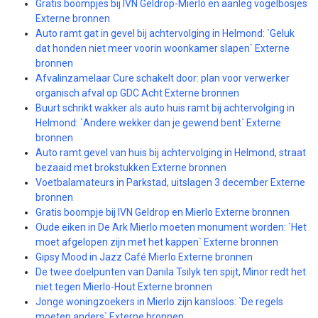
Gratis boompjes bij IVN Geldrop-Mierlo en aanleg vogelbosjes
Externe bronnen
Auto ramt gat in gevel bij achtervolging in Helmond: `Geluk
dat honden niet meer voorin woonkamer slapen` Externe
bronnen
Afvalinzamelaar Cure schakelt door: plan voor verwerker
organisch afval op GDC Acht Externe bronnen
Buurt schrikt wakker als auto huis ramt bij achtervolging in
Helmond: `Andere wekker dan je gewend bent` Externe
bronnen
Auto ramt gevel van huis bij achtervolging in Helmond, straat
bezaaid met brokstukken Externe bronnen
Voetbalamateurs in Parkstad, uitslagen 3 december Externe
bronnen
Gratis boompje bij IVN Geldrop en Mierlo Externe bronnen
Oude eiken in De Ark Mierlo moeten monument worden: `Het
moet afgelopen zijn met het kappen` Externe bronnen
Gipsy Mood in Jazz Café Mierlo Externe bronnen
De twee doelpunten van Danila Tsilyk ten spijt, Minor redt het
niet tegen Mierlo-Hout Externe bronnen
Jonge woningzoekers in Mierlo zijn kansloos: `De regels
moeten anders` Externe bronnen