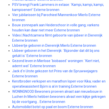
PSV brengt Frank Lammers in extase: ´Kampi, kampi, kampi,
kampioenen!´ Externe bronnen
Vier jubilarissen bij Parochieel Mannenkoor Mierlo Externe
bronnen
Bouw zonnepark aan Heiderschoor in volle gang; varkens
houden kan daar niet meer Externe bronnen
Video | Nachtcamera filmt geboorte van ijsbeer in Dierenrijk
Externe bronnen
IJsbeertje geboren in Dierenrijk Mierlo Externe bronnen
IJsbeer geboren in het Dierenrijk: `Bijzonder dat dit bij ons
gelukt is` Externe bronnen
Gezond leven in Mierlose `biobased` woningen: `Kiert niet,
ademt wel` Externe bronnen
Jack d`n Urste gekozen tot Prins van de Spruwwejagers
Externe bronnen
Kerstbroden verkopen en marathon lopen voor Kika; vader en
operatieassistent Björn is al in training Externe bronnen
WONINGNOOD Bewoners proeven alvast aan nieuwbouw in
Luchen In Mierlo hebben bewoners alvast een kijkje gekregen
bij de voortgang… Externe bronnen
Automobilist botst op paal en boom Externe bronnen