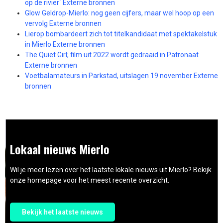
op de rivier´ Externe bronnen
Glow Geldrop-Mierlo: nog geen cijfers, maar wel hoop op een
vervolg Externe bronnen
Lierop bombardeert zich tot titelkandidaat met spektakelstuk
in Mierlo Externe bronnen
The Quiet Girl; film uit 2022 wordt gedraaid in Patronaat
Externe bronnen
Voetbalamateurs in Parkstad, uitslagen 19 november Externe
bronnen
Lokaal nieuws Mierlo
Wil je meer lezen over het laatste lokale nieuws uit Mierlo? Bekijk
onze homepage voor het meest recente overzicht.
Bekijk het laatste nieuws