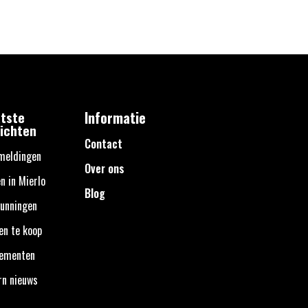
tste
Informatie
ichten
Contact
meldingen
Over ons
n in Mierlo
Blog
unningen
en te koop
nementen
rn nieuws