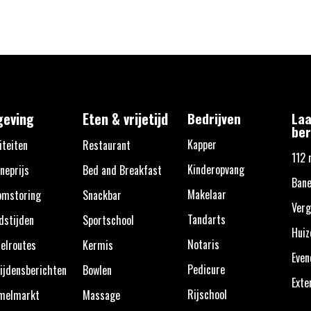
eving
Eten & vrijetijd
Bedrijven
Laa
ber
Kapper
iteiten
Restaurant
112 
Kinderopvang
neprijs
Bed and Breakfast
Bane
Makelaar
omstoring
Snackbar
Verg
Tandarts
dstijden
Sportschool
Huiz
Notaris
elroutes
Kermis
Eve
Pedicure
ijdensberichten
Bowlen
Exte
Rijschool
melmarkt
Massage