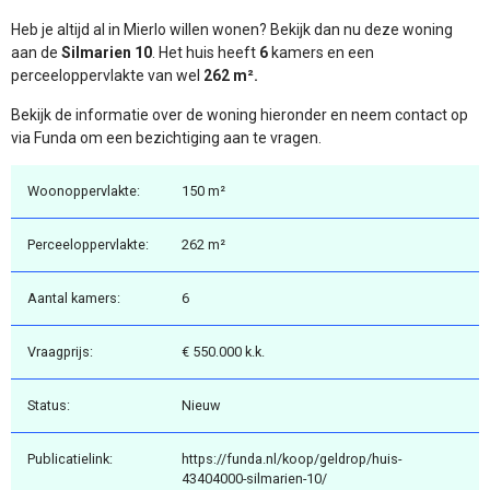
Heb je altijd al in Mierlo willen wonen? Bekijk dan nu deze woning
aan de
Silmarien 10
. Het huis heeft
6
kamers en een
perceeloppervlakte van wel
262 m².
Bekijk de informatie over de woning hieronder en neem contact op
via Funda om een bezichtiging aan te vragen.
Woonoppervlakte:
150 m²
Perceeloppervlakte:
262 m²
Aantal kamers:
6
Vraagprijs:
€ 550.000 k.k.
Status:
Nieuw
Publicatielink:
https://funda.nl/koop/geldrop/huis-
43404000-silmarien-10/