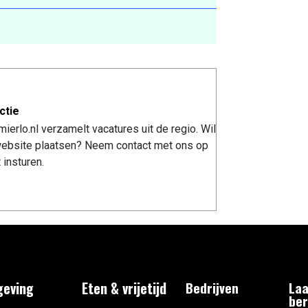
ctie
erlo.nl verzamelt vacatures uit de regio. Wil
 website plaatsen? Neem contact met ons op
 insturen.
eving
Eten & vrijetijd
Bedrijven
Laa
ber