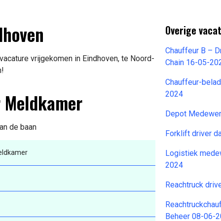
dhoven
Overige vacat
Chauffeur B – D
acature vrijgekomen in Eindhoven, te Noord-
Chain 16-05-20
n!
Chauffeur-belad
r Meldkamer
2024
Depot Medewer
van de baan
Forklift driver 
eldkamer
Logistiek mede
2024
Reachtruck driv
Reachtruckchauf
Beheer 08-06-