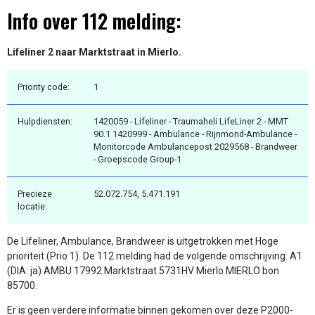
Info over 112 melding:
Lifeliner 2 naar Marktstraat in Mierlo.
Priority code:
1
Hulpdiensten:
1420059 - Lifeliner - Traumaheli LifeLiner 2 - MMT
90.1 1420999 - Ambulance - Rijnmond-Ambulance -
Monitorcode Ambulancepost 2029568 - Brandweer
- Groepscode Group-1
Precieze
52.072.754, 5.471.191
locatie:
De Lifeliner, Ambulance, Brandweer is uitgetrokken met Hoge
prioriteit (Prio 1). De 112 melding had de volgende omschrijving: A1
(DIA: ja) AMBU 17992 Marktstraat 5731HV Mierlo MIERLO bon
85700.
Er is geen verdere informatie binnen gekomen over deze P2000-