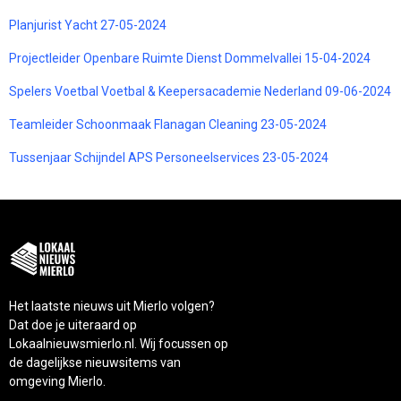
Planjurist Yacht 27-05-2024
Projectleider Openbare Ruimte Dienst Dommelvallei 15-04-2024
Spelers Voetbal Voetbal & Keepersacademie Nederland 09-06-2024
Teamleider Schoonmaak Flanagan Cleaning 23-05-2024
Tussenjaar Schijndel APS Personeelservices 23-05-2024
Het laatste nieuws uit Mierlo volgen?
Dat doe je uiteraard op
Lokaalnieuwsmierlo.nl. Wij focussen op
de dagelijkse nieuwsitems van
omgeving Mierlo.