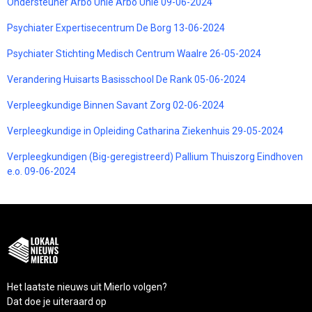
Ondersteuner Arbo Unie Arbo Unie 09-06-2024
Psychiater Expertisecentrum De Borg 13-06-2024
Psychiater Stichting Medisch Centrum Waalre 26-05-2024
Verandering Huisarts Basisschool De Rank 05-06-2024
Verpleegkundige Binnen Savant Zorg 02-06-2024
Verpleegkundige in Opleiding Catharina Ziekenhuis 29-05-2024
Verpleegkundigen (Big-geregistreerd) Pallium Thuiszorg Eindhoven
e.o. 09-06-2024
Het laatste nieuws uit Mierlo volgen?
Dat doe je uiteraard op