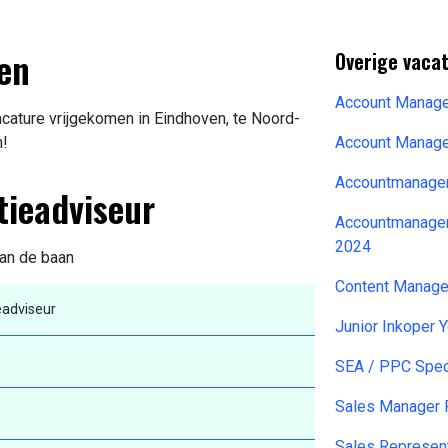
en
Overige vacat
Account Manage
cature vrijgekomen in Eindhoven, te Noord-
n!
Account Manage
Accountmanager
tieadviseur
Accountmanager
2024
van de baan
Content Manage
adviseur
Junior Inkoper
SEA / PPC Speci
Sales Manager 
Sales Represent