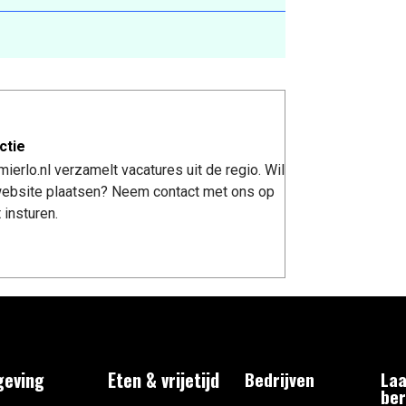
ctie
erlo.nl verzamelt vacatures uit de regio. Wil
 website plaatsen? Neem contact met ons op
 insturen.
eving
Eten & vrijetijd
Bedrijven
Laa
ber