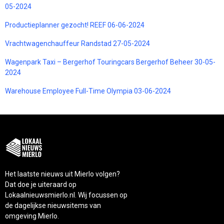
05-2024
Productieplanner gezocht! REEF 06-06-2024
Vrachtwagenchauffeur Randstad 27-05-2024
Wagenpark Taxi – Bergerhof Touringcars Bergerhof Beheer 30-05-
2024
Warehouse Employee Full-Time Olympia 03-06-2024
Het laatste nieuws uit Mierlo volgen?
Dat doe je uiteraard op
Lokaalnieuwsmierlo.nl. Wij focussen op
de dagelijkse nieuwsitems van
omgeving Mierlo.