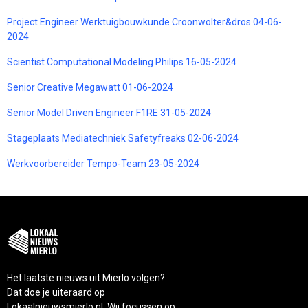
Project Engineer Werktuigbouwkunde Croonwolter&dros 04-06-
2024
Scientist Computational Modeling Philips 16-05-2024
Senior Creative Megawatt 01-06-2024
Senior Model Driven Engineer F1RE 31-05-2024
Stageplaats Mediatechniek Safetyfreaks 02-06-2024
Werkvoorbereider Tempo-Team 23-05-2024
Het laatste nieuws uit Mierlo volgen?
Dat doe je uiteraard op
Lokaalnieuwsmierlo.nl. Wij focussen op