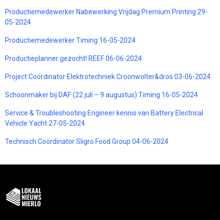
Productiemedewerker Nabewerking Vrijdag Premium Printing 29-
05-2024
Productiemedewerker Timing 16-05-2024
Productieplanner gezocht! REEF 06-06-2024
Project Coördinator Elektrotechniek Croonwolter&dros 03-06-2024
Schoonmaker bij DAF (22 juli – 9 augustus) Timing 16-05-2024
Service & Troubleshooting Engineer kennis van Battery Electrical
Vehicle Yacht 27-05-2024
Technisch Coördinator Sligro Food Group 04-06-2024