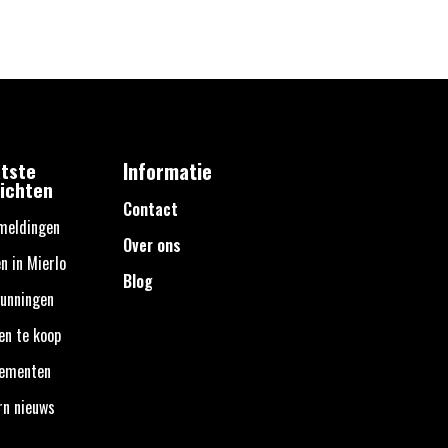
tste
Informatie
ichten
Contact
meldingen
Over ons
n in Mierlo
Blog
unningen
en te koop
nementen
rn nieuws