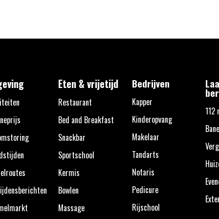
eving
Eten & vrijetijd
Bedrijven
Laa
ber
Kapper
iteiten
Restaurant
112 
Kinderopvang
neprijs
Bed and Breakfast
Bane
Makelaar
omstoring
Snackbar
Verg
Tandarts
dstijden
Sportschool
Huiz
Notaris
elroutes
Kermis
Eve
Pedicure
ijdensberichten
Bowlen
Exte
Rijschool
melmarkt
Massage