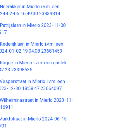
eerakker in Mierlo i.v.m. een
024-02-05 16:49:30 23839814
Patrijslaan in Mierlo 2023-11-08
917
ederijklaan in Mierlo i.v.m. een
2024-01-02 19:04:08 23681453
Rogge in Mierlo i.v.m. een gaslek
42:23 23398535
esperstraat in Mierlo i.v.m. een
2023-12-30 18:58:47 23664097
Wilhelminastraat in Mierlo 2023-11-
516911
 Marktstraat in Mierlo 2024-06-15
701