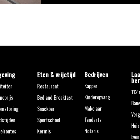
eving
Eten & vrijetijd
Bedrijven
Laa
ber
Kapper
iteiten
Restaurant
112 
Kinderopvang
neprijs
Bed and Breakfast
Bane
Makelaar
omstoring
Snackbar
Verg
Tandarts
dstijden
Sportschool
Huiz
Notaris
elroutes
Kermis
Eve