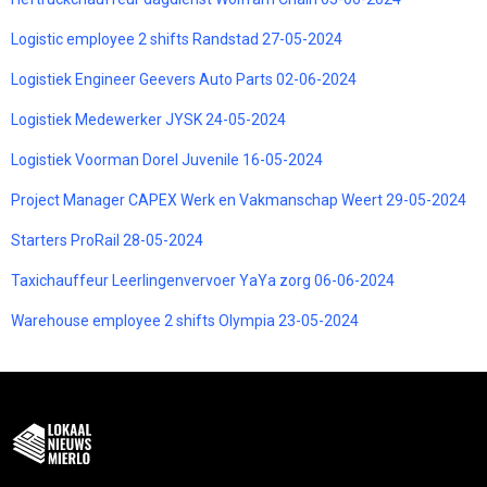
Logistic employee 2 shifts Randstad 27-05-2024
Logistiek Engineer Geevers Auto Parts 02-06-2024
Logistiek Medewerker JYSK 24-05-2024
Logistiek Voorman Dorel Juvenile 16-05-2024
Project Manager CAPEX Werk en Vakmanschap Weert 29-05-2024
Starters ProRail 28-05-2024
Taxichauffeur Leerlingenvervoer YaYa zorg 06-06-2024
Warehouse employee 2 shifts Olympia 23-05-2024