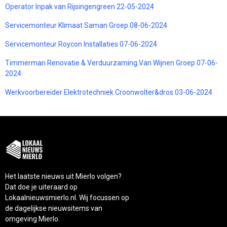
Operator Inpak van Rijsingengreen 22-05-2024
Servicemonteur Klimaat Saman Groep 08-06-2024
Servicemonteur Roycon Installaties 07-06-2024
Timmerman Renovatie & Verduurzaming Van Wijnen Groep 07-06-
2024
Werkvoorbereider Elektrotechniek Croonwolter&dros 03-06-2024
Het laatste nieuws uit Mierlo volgen?
Dat doe je uiteraard op
Lokaalnieuwsmierlo.nl. Wij focussen op
de dagelijkse nieuwsitems van
omgeving Mierlo.