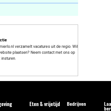
ctie
erlo.nl verzamelt vacatures uit de regio. Wil
 website plaatsen? Neem contact met ons op
 insturen.
eving
Eten & vrijetijd
Bedrijven
Laa
ber