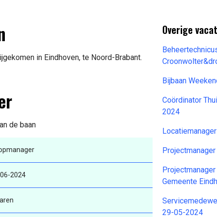
n
Overige vacat
Beheertechnicus
ijgekomen in Eindhoven, te Noord-Brabant.
Croonwolter&dr
Bijbaan Weeken
er
Coördinator Thu
2024
van de baan
Locatiemanager
opmanager
Projectmanager
Projectmanager
-06-2024
Gemeente Eind
aren
Servicemedewer
29-05-2024