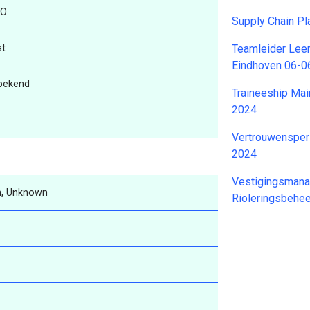
O
Supply Chain P
st
Teamleider Lee
Eindhoven 06-0
bekend
Traineeship Ma
2024
Vertrouwensper
2024
Vestigingsmana
, Unknown
Rioleringsbehe