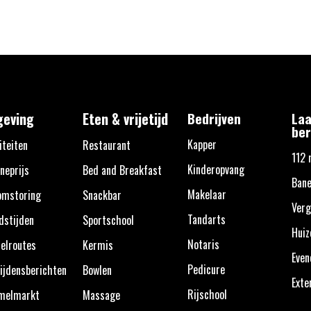
eving
Eten & vrijetijd
Bedrijven
Laa
ber
Kapper
iteiten
Restaurant
112 
Kinderopvang
neprijs
Bed and Breakfast
Bane
Makelaar
omstoring
Snackbar
Verg
Tandarts
dstijden
Sportschool
Huiz
Notaris
elroutes
Kermis
Eve
Pedicure
ijdensberichten
Bowlen
Exte
Rijschool
melmarkt
Massage