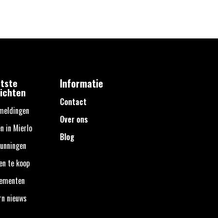
tste
Informatie
ichten
Contact
meldingen
Over ons
n in Mierlo
Blog
unningen
en te koop
nementen
rn nieuws