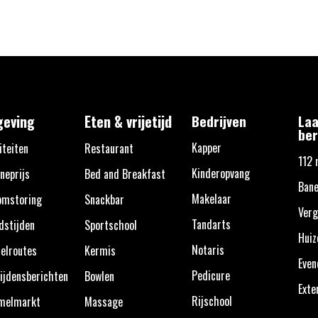
eving
Eten & vrijetijd
Bedrijven
Laa
ber
Kapper
iteiten
Restaurant
112 
Kinderopvang
neprijs
Bed and Breakfast
Bane
Makelaar
omstoring
Snackbar
Verg
Tandarts
dstijden
Sportschool
Huiz
Notaris
elroutes
Kermis
Eve
Pedicure
ijdensberichten
Bowlen
Exte
Rijschool
melmarkt
Massage