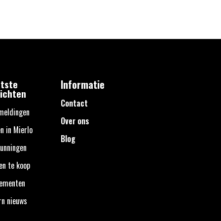
tste
Informatie
ichten
Contact
meldingen
Over ons
n in Mierlo
Blog
unningen
en te koop
nementen
rn nieuws