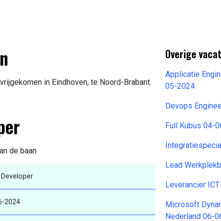
en
Overige vacat
Applicatie Eng
vrijgekomen in Eindhoven, te Noord-Brabant.
05-2024
Devops Engine
per
Full Kubus 04-
Integratiespeci
van de baan
Lead Werkplekb
 Developer
Leverancier ICT
6-2024
Microsoft Dyna
Nederland 06-0