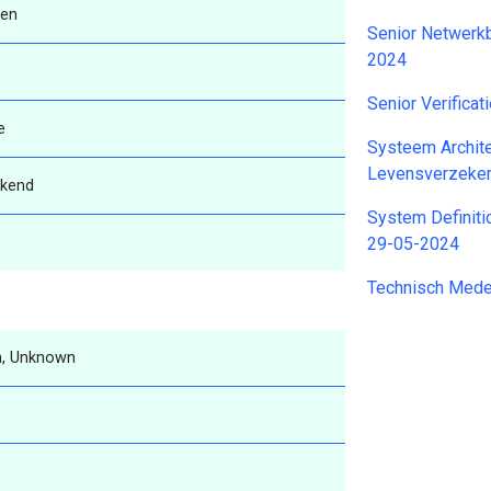
ren
Senior Netwerk
2024
Senior Verifica
e
Systeem Archit
Levensverzeker
kend
System Definiti
29-05-2024
Technisch Med
, Unknown