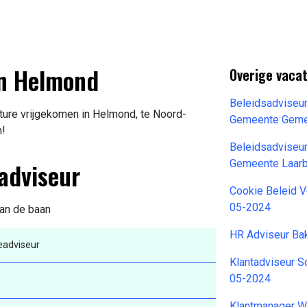
n Helmond
Overige vacat
Beleidsadviseu
ture vrijgekomen in Helmond, te Noord-
Gemeente Geme
n!
Beleidsadviseu
eadviseur
Gemeente Laar
Cookie Beleid 
05-2024
van de baan
HR Adviseur Ba
eadviseur
Klantadviseur S
05-2024
Klantmanager W