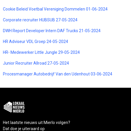
Cookie Beleid Voetbal Vereniging Dommelen 01-06-2024
Corporate recruiter HUBSUB 27-05-2024
DWH Report Developer Intern DAF Trucks 21-05-2024
HR Adviseur VDL Groep 24-05-2024
HR- Medewerker Little Jungle 29-05-2024
Junior Recruiter Allroad 27-05-2024
Procesmanager Autobedrijf Van den Udenhout 03-06-2024
Het laatste nieuws uit Mierlo volgen?
Dat doe je uiteraard op