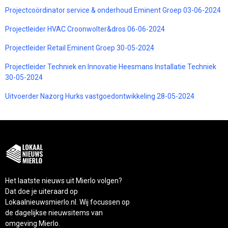
Projectcoördinator service & onderhoud Eminent Groep 03-06-2024
Projectleider HVAC Croonwolter&dros 06-06-2024
Projectleider Retail Eminent Groep 30-05-2024
Projectleider Techniek en Innovatie Heesmans Installatie Techniek
30-05-2024
Uitvoerder Nazorg Hurks vastgoedontwikkeling 28-05-2024
Het laatste nieuws uit Mierlo volgen?
Dat doe je uiteraard op
Lokaalnieuwsmierlo.nl. Wij focussen op
de dagelijkse nieuwsitems van
omgeving Mierlo.